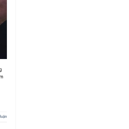
g
ăm
 luận