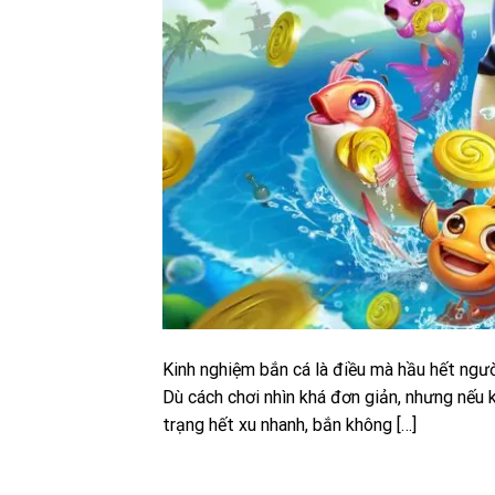
Kinh nghiệm bắn cá là điều mà hầu hết ngườ
Dù cách chơi nhìn khá đơn giản, nhưng nếu k
trạng hết xu nhanh, bắn không […]