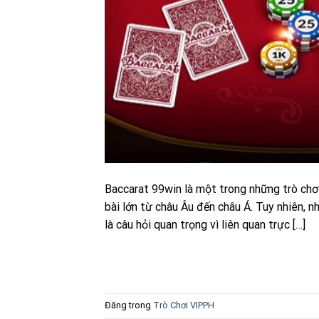
Baccarat 99win là một trong những trò chơi 
bài lớn từ châu Âu đến châu Á. Tuy nhiên, 
là câu hỏi quan trọng vì liên quan trực […]
Đăng trong
Trò Chơi VIPPH