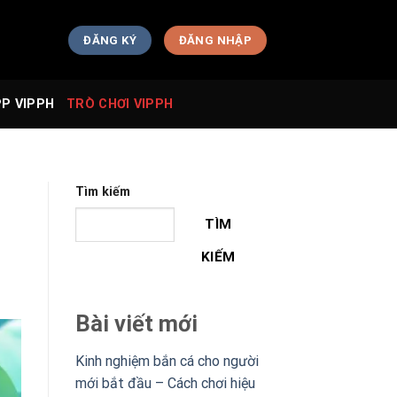
ĐĂNG KÝ
ĐĂNG NHẬP
PP VIPPH
TRÒ CHƠI VIPPH
Tìm kiếm
TÌM
KIẾM
Bài viết mới
Kinh nghiệm bắn cá cho người
mới bắt đầu – Cách chơi hiệu