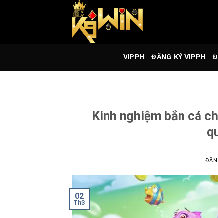
Bỏ
qua
nội
dung
VIPPH
ĐĂNG KÝ VIPPH
Đ
Kinh nghiệm bắn cá ch
qu
ĐĂN
02
Th3