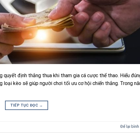
ng quyết định thắng thua khi tham gia cá cược thể thao. Hiểu đún
g loại kèo sẽ giúp người chơi tối ưu cơ hội chiến thắng. Trong n
TIẾP TỤC ĐỌC
→
Để lại bình