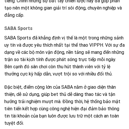
tiếng. Chính những sự bắt tay chiến lược này đã góp phần
tạo nên một không gian giải trí sôi động, chuyên nghiệp và
đẳng cấp.
SABA Sports
SABA Sports đã khẳng định vị thế là một trong những sảnh
uy tín và được yêu thích nhất tại thể thao VIPPH. Với sự đa
dạng về các bộ môn vận động, nền tảng sẽ mang đến những
trận so tài kịch tính được phát sóng trực tiếp mỗi ngày.
Bên cạnh đó sân chơi còn thu hút thành viên với tỷ lệ
thưởng cực kỳ hấp dẫn, vượt trội so với nhiều đối thủ.
Đặc biệt, điểm cộng lớn của SABA nằm ở giao diện thân
thiện, dễ sử dụng, giúp bet thủ dễ dàng thao tác và tận
hưởng trải nghiệm mượt mà. Đồng thời, hệ thống bảo mật
tiên tiến kết hợp cùng công nghệ hiện đại đảm bảo thông
tin tài khoản của bạn luôn được lưu trữ một cách an toàn
tuyệt đối.